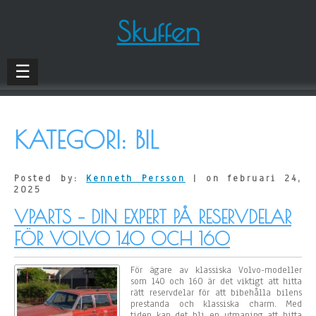
Skuffen
☰
KATEGORI: BIL
Posted by:
Kenneth Persson
| on februari 24,
2025
VPARTS – DIN EXPERT PÅ RESERVDELAR
FÖR VOLVO 140 OCH 160
För ägare av klassiska Volvo-modeller
som 140 och 160 är det viktigt att hitta
rätt reservdelar för att bibehålla bilens
prestanda och klassiska charm. Med
tiden kan det bli en utmaning att hitta