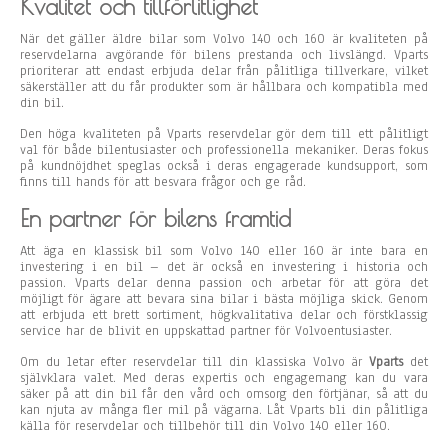
Kvalitet och tillförlitlighet
När det gäller äldre bilar som Volvo 140 och 160 är kvaliteten på
reservdelarna avgörande för bilens prestanda och livslängd. Vparts
prioriterar att endast erbjuda delar från pålitliga tillverkare, vilket
säkerställer att du får produkter som är hållbara och kompatibla med
din bil.
Den höga kvaliteten på Vparts reservdelar gör dem till ett pålitligt
val för både bilentusiaster och professionella mekaniker. Deras fokus
på kundnöjdhet speglas också i deras engagerade kundsupport, som
finns till hands för att besvara frågor och ge råd.
En partner för bilens framtid
Att äga en klassisk bil som Volvo 140 eller 160 är inte bara en
investering i en bil – det är också en investering i historia och
passion. Vparts delar denna passion och arbetar för att göra det
möjligt för ägare att bevara sina bilar i bästa möjliga skick. Genom
att erbjuda ett brett sortiment, högkvalitativa delar och förstklassig
service har de blivit en uppskattad partner för Volvoentusiaster.
Om du letar efter reservdelar till din klassiska Volvo är
Vparts
det
självklara valet. Med deras expertis och engagemang kan du vara
säker på att din bil får den vård och omsorg den förtjänar, så att du
kan njuta av många fler mil på vägarna. Låt Vparts bli din pålitliga
källa för reservdelar och tillbehör till din Volvo 140 eller 160.