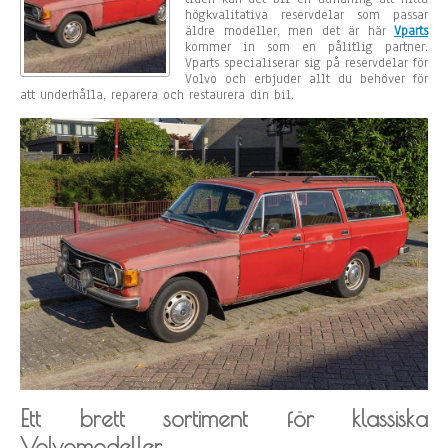
högkvalitativa reservdelar som passar
äldre modeller, men det är här
Vparts
kommer in som en pålitlig partner.
Vparts specialiserar sig på reservdelar för
Volvo och erbjuder allt du behöver för
att underhålla, reparera och restaurera din bil.
Ett brett sortiment för klassiska
Volvomodeller