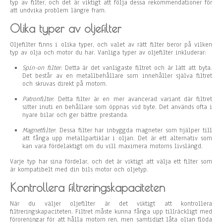
typ av filter, och det är viktigt att följa dessa rekommendationer för
att undvika problem längre fram.
Olika typer av oljefilter
Oljefilter finns i olika typer, och valet av rätt filter beror på vilken
typ av olja och motor du har. Vanliga typer av oljefilter inkluderar:
Spin-on filter
: Detta är det vanligaste filtret och är lätt att byta.
Det består av en metallbehållare som innehåller själva filtret
och skruvas direkt på motorn.
Patronfilter
: Detta filter är en mer avancerad variant där filtret
sitter inuti en behållare som öppnas vid byte. Det används ofta i
nyare bilar och ger bättre prestanda.
Magnetfilter
: Dessa filter har inbyggda magneter som hjälper till
att fånga upp metallpartiklar i oljan. Det är ett alternativ som
kan vara fördelaktigt om du vill maximera motorns livslängd.
Varje typ har sina fördelar, och det är viktigt att välja ett filter som
är kompatibelt med din bils motor och oljetyp.
Kontrollera filtreringskapaciteten
När du väljer oljefilter är det viktigt att kontrollera
filtreringskapaciteten. Filtret måste kunna fånga upp tillräckligt med
föroreningar för att hålla motorn ren, men samtidigt låta oljan flöda