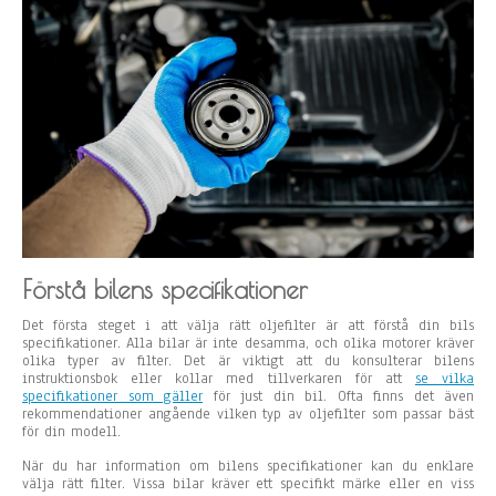
d
e
l
a
r
f
ö
r
V
o
l
v
o
1
4
0
Förstå bilens specifikationer
o
c
Det första steget i att välja rätt oljefilter är att förstå din bils
h
specifikationer. Alla bilar är inte desamma, och olika motorer kräver
1
olika typer av filter. Det är viktigt att du konsulterar bilens
6
instruktionsbok eller kollar med tillverkaren för att
se vilka
0
specifikationer som gäller
för just din bil. Ofta finns det även
rekommendationer angående vilken typ av oljefilter som passar bäst
för din modell.
När du har information om bilens specifikationer kan du enklare
välja rätt filter. Vissa bilar kräver ett specifikt märke eller en viss