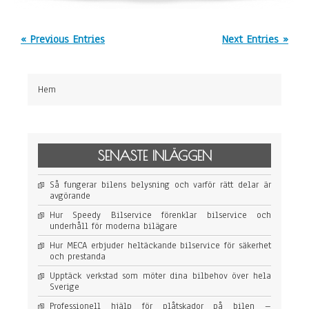
r
S
å
« Previous Entries
Next Entries »
v
ä
l
j
e
Hem
r
d
u
r
ä
t
SENASTE INLÄGGEN
t
o
Så fungerar bilens belysning och varför rätt delar är
l
avgörande
j
e
Hur Speedy Bilservice förenklar bilservice och
f
underhåll för moderna bilägare
i
l
Hur MECA erbjuder heltäckande bilservice för säkerhet
t
och prestanda
e
r
Upptäck verkstad som möter dina bilbehov över hela
f
Sverige
ö
Professionell hjälp för plåtskador på bilen –
r