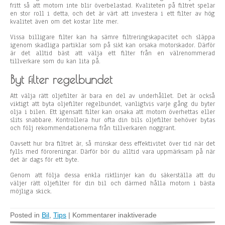
fritt så att motorn inte blir överbelastad. Kvaliteten på filtret spelar
en stor roll i detta, och det är värt att investera i ett filter av hög
kvalitet även om det kostar lite mer.
Vissa billigare filter kan ha sämre filtreringskapacitet och släppa
igenom skadliga partiklar som på sikt kan orsaka motorskador. Därför
är det alltid bäst att välja ett filter från en välrenommerad
tillverkare som du kan lita på.
Byt filter regelbundet
Att välja rätt oljefilter är bara en del av underhållet. Det är också
viktigt att byta oljefilter regelbundet, vanligtvis varje gång du byter
olja i bilen. Ett igensatt filter kan orsaka att motorn överhettas eller
slits snabbare. Kontrollera hur ofta din bils oljefilter behöver bytas
och följ rekommendationerna från tillverkaren noggrant.
Oavsett hur bra filtret är, så minskar dess effektivitet över tid när det
fylls med föroreningar. Därför bör du alltid vara uppmärksam på när
det är dags för ett byte.
Genom att följa dessa enkla riktlinjer kan du säkerställa att du
väljer rätt oljefilter för din bil och därmed hålla motorn i bästa
möjliga skick.
Posted in
Bil
,
Tips
|
Kommentarer inaktiverade
f
ö