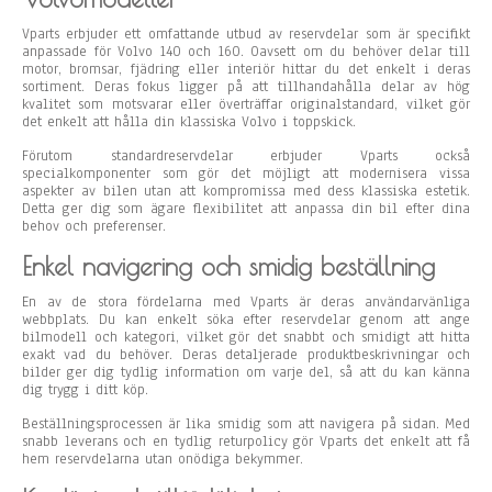
Vparts erbjuder ett omfattande utbud av reservdelar som är specifikt
anpassade för Volvo 140 och 160. Oavsett om du behöver delar till
motor, bromsar, fjädring eller interiör hittar du det enkelt i deras
sortiment. Deras fokus ligger på att tillhandahålla delar av hög
kvalitet som motsvarar eller överträffar originalstandard, vilket gör
det enkelt att hålla din klassiska Volvo i toppskick.
Förutom standardreservdelar erbjuder Vparts också
specialkomponenter som gör det möjligt att modernisera vissa
aspekter av bilen utan att kompromissa med dess klassiska estetik.
Detta ger dig som ägare flexibilitet att anpassa din bil efter dina
behov och preferenser.
Enkel navigering och smidig beställning
En av de stora fördelarna med Vparts är deras användarvänliga
webbplats. Du kan enkelt söka efter reservdelar genom att ange
bilmodell och kategori, vilket gör det snabbt och smidigt att hitta
exakt vad du behöver. Deras detaljerade produktbeskrivningar och
bilder ger dig tydlig information om varje del, så att du kan känna
dig trygg i ditt köp.
Beställningsprocessen är lika smidig som att navigera på sidan. Med
snabb leverans och en tydlig returpolicy gör Vparts det enkelt att få
hem reservdelarna utan onödiga bekymmer.