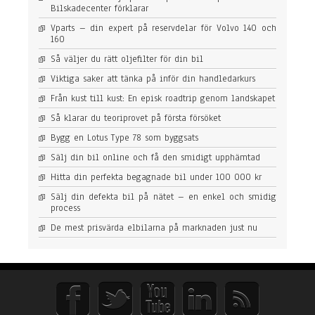
Bilskadecenter förklarar
d
i
Vparts – din expert på reservdelar för Volvo 140 och
n
160
b
i
Så väljer du rätt oljefilter för din bil
l
Viktiga saker att tänka på inför din handledarkurs
Från kust till kust: En episk roadtrip genom landskapet
Så klarar du teoriprovet på första försöket
Bygg en Lotus Type 78 som byggsats
Sälj din bil online och få den smidigt upphämtad
Hitta din perfekta begagnade bil under 100 000 kr
Sälj din defekta bil på nätet – en enkel och smidig
process
De mest prisvärda elbilarna på marknaden just nu