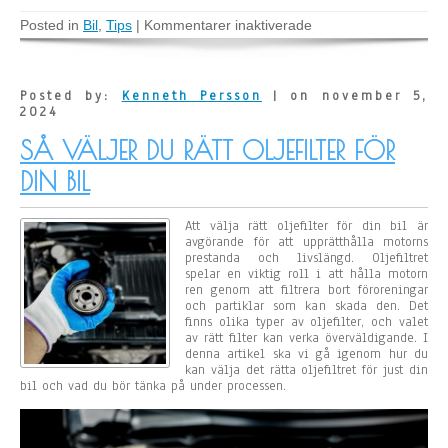
Posted in
Bil
,
Tips
|
Kommentarer inaktiverade
f
ö
r
V
p
Posted by:
Kenneth Persson
| on november 5,
a
2024
r
t
SÅ VÄLJER DU RÄTT OLJEFILTER FÖR
s
–
DIN BIL
d
i
n
Att välja rätt oljefilter för din bil är
e
avgörande för att upprätthålla motorns
x
prestanda och livslängd. Oljefiltret
p
spelar en viktig roll i att hålla motorn
e
ren genom att filtrera bort föroreningar
r
och partiklar som kan skada den. Det
t
finns olika typer av oljefilter, och valet
p
av rätt filter kan verka överväldigande. I
å
denna artikel ska vi gå igenom hur du
r
kan välja det rätta oljefiltret för just din
e
bil och vad du bör tänka på under processen.
s
e
r
v