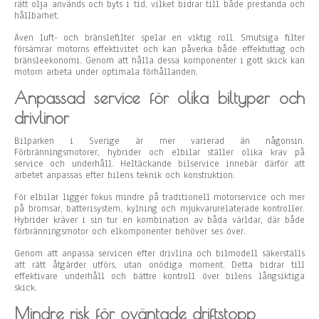
rätt olja används och byts i tid, vilket bidrar till både prestanda och
hållbarhet.
Även luft- och bränslefilter spelar en viktig roll. Smutsiga filter
försämrar motorns effektivitet och kan påverka både effektuttag och
bränsleekonomi. Genom att hålla dessa komponenter i gott skick kan
motorn arbeta under optimala förhållanden.
Anpassad service för olika biltyper och
drivlinor
Bilparken i Sverige är mer varierad än någonsin.
Förbränningsmotorer, hybrider och elbilar ställer olika krav på
service och underhåll. Heltäckande bilservice innebär därför att
arbetet anpassas efter bilens teknik och konstruktion.
För elbilar ligger fokus mindre på traditionell motorservice och mer
på bromsar, batterisystem, kylning och mjukvarurelaterade kontroller.
Hybrider kräver i sin tur en kombination av båda världar, där både
förbränningsmotor och elkomponenter behöver ses över.
Genom att anpassa servicen efter drivlina och bilmodell säkerställs
att rätt åtgärder utförs, utan onödiga moment. Detta bidrar till
effektivare underhåll och bättre kontroll över bilens långsiktiga
skick.
Mindre risk för oväntade driftstopp