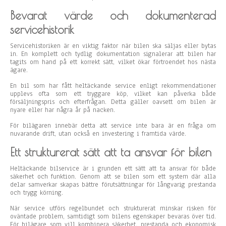
Bevarat värde och dokumenterad
servicehistorik
Servicehistoriken är en viktig faktor när bilen ska säljas eller bytas
in. En komplett och tydlig dokumentation signalerar att bilen har
tagits om hand på ett korrekt sätt, vilket ökar förtroendet hos nästa
ägare.
En bil som har fått heltäckande service enligt rekommendationer
upplevs ofta som ett tryggare köp, vilket kan påverka både
försäljningspris och efterfrågan. Detta gäller oavsett om bilen är
nyare eller har några år på nacken.
För bilägaren innebär detta att service inte bara är en fråga om
nuvarande drift, utan också en investering i framtida värde.
Ett strukturerat sätt att ta ansvar för bilen
Heltäckande bilservice är i grunden ett sätt att ta ansvar för både
säkerhet och funktion. Genom att se bilen som ett system där alla
delar samverkar skapas bättre förutsättningar för långvarig prestanda
och trygg körning.
När service utförs regelbundet och strukturerat minskar risken för
oväntade problem, samtidigt som bilens egenskaper bevaras över tid.
För bilägare som vill kombinera säkerhet, prestanda och ekonomisk