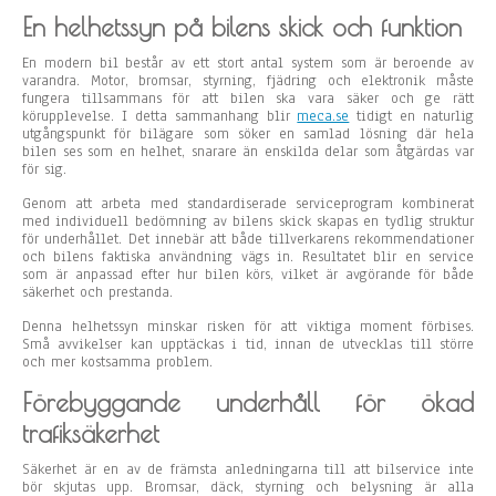
En helhetssyn på bilens skick och funktion
En modern bil består av ett stort antal system som är beroende av
varandra. Motor, bromsar, styrning, fjädring och elektronik måste
fungera tillsammans för att bilen ska vara säker och ge rätt
körupplevelse. I detta sammanhang blir
meca.se
tidigt en naturlig
utgångspunkt för bilägare som söker en samlad lösning där hela
bilen ses som en helhet, snarare än enskilda delar som åtgärdas var
för sig.
Genom att arbeta med standardiserade serviceprogram kombinerat
med individuell bedömning av bilens skick skapas en tydlig struktur
för underhållet. Det innebär att både tillverkarens rekommendationer
och bilens faktiska användning vägs in. Resultatet blir en service
som är anpassad efter hur bilen körs, vilket är avgörande för både
säkerhet och prestanda.
Denna helhetssyn minskar risken för att viktiga moment förbises.
Små avvikelser kan upptäckas i tid, innan de utvecklas till större
och mer kostsamma problem.
Förebyggande underhåll för ökad
trafiksäkerhet
Säkerhet är en av de främsta anledningarna till att bilservice inte
bör skjutas upp. Bromsar, däck, styrning och belysning är alla