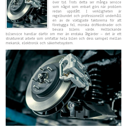
över tid. Trots detta ser många service
som något som enbart görs när problem
redan uppstått. I verkligheten är
regelbundet och professionellt underhåll
en av de viktigaste faktorerna för att
förebygga fel, minska driftkostnader och
bevara bilens värde. Heltäckande
bilservice handlar därför om mer än enstaka åtgärder – det är ett
strukturerat arbete som omfattar hela bilen och dess samspel mellan
mekanik, elektronik och säkerhetssystem.