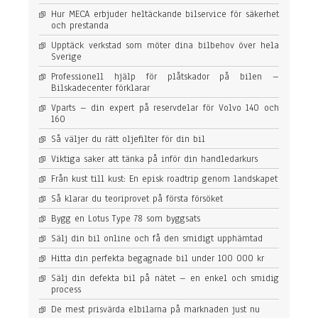
k
Hur MECA erbjuder heltäckande bilservice för säkerhet
a
och prestanda
n
d
Upptäck verkstad som möter dina bilbehov över hela
e
Sverige
b
Professionell hjälp för plåtskador på bilen –
i
Bilskadecenter förklarar
l
s
Vparts – din expert på reservdelar för Volvo 140 och
e
160
r
v
Så väljer du rätt oljefilter för din bil
i
c
Viktiga saker att tänka på inför din handledarkurs
e
Från kust till kust: En episk roadtrip genom landskapet
f
ö
Så klarar du teoriprovet på första försöket
r
s
Bygg en Lotus Type 78 som byggsats
ä
k
Sälj din bil online och få den smidigt upphämtad
e
Hitta din perfekta begagnade bil under 100 000 kr
r
h
Sälj din defekta bil på nätet – en enkel och smidig
e
process
t
o
De mest prisvärda elbilarna på marknaden just nu
c