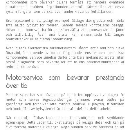
komponenter som påverkar bilens förmåga att hantera oväntade
situationer i trafiken. Regelbunden kontroll säkerställer att dessa
system fungerar som de ska, även under krävande förhållanden.
Bromssystemet är ett tydligt exempel. Slitage sker gradvis och märks
inte alltid tydligt för föraren. Genom service kontrolleras belägg,
skivor och bromsvätska för att säkerställa att bromsverkan är jämn
och tillförlitlig. Även små brister kan annars leda till längre
bromssträckor eller ojämn inbromsning.
Även bilens elektroniska säkerhetssystem, såsom antisladd och olika
förarstöd, är beroende av korrekt fungerande sensorer och mekaniska
komponenter. Service innebär därför inte bara mekaniskt arbete, utan
också diagnostik som säkerställer att bilens säkerhetsfunktioner är
redo när de behövs.
Motorservice som bevarar prestanda
över tid
Motorns skick har stor påverkan på hur bilen upplevs i vardagen. En
motor som servas regelbundet går jämnare, svarar bättre på
gaspådrag och förbrukar ofta mindre bränsle. Oljebyten, filterbyten
och kontroller av kylsystemet är centrala delar i detta arbete.
När motorolja åldras tappar den sina smörjande och skyddande
egenskaper. Detta leder till ökat slitage på rörliga delar och kan på
sikt förkorta motorns livslängd. Regelbunden service säkerställer att