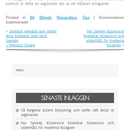
kontroll är detta en avgörande del av ett hållbart bilägande.
Posted in
Bil
,
Bilmek
,
Reparation
,
Tips
|
Kommentarer
inaktiverade
f
ö
«
Upptäck verkstad som möter
Hur Speedy Bilservice
r
dina bilbehov över hela
förenklar bilservice och
H
Sverige
underhåll för moderna
u
« Previous Image
bilägare
»
r
M
E
C
A
e
Hem
r
b
j
u
d
e
SENASTE INLÄGGEN
r
h
Så fungerar bilens belysning och varför rätt delar är
e
avgörande
l
t
Hur Speedy Bilservice förenklar bilservice och
ä
underhåll för moderna bilägare
c