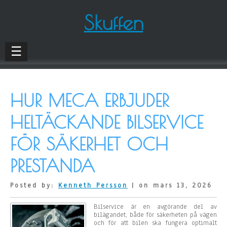
Skuffen
☰
HUR MECA ERBJUDER
HELTÄCKANDE BILSERVICE
FÖR SÄKERHET OCH
PRESTANDA
Posted by:
Kenneth Persson
| on mars 13, 2026
Bilservice är en avgörande del av
bilägandet, både för säkerheten på vägen
och för att bilen ska fungera optimalt