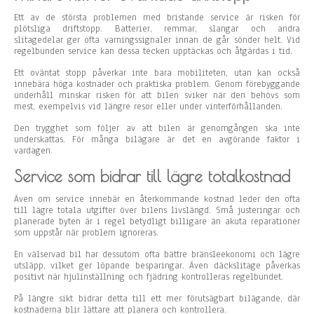
Ett av de största problemen med bristande service är risken för
plötsliga driftstopp. Batterier, remmar, slangar och andra
slitagedelar ger ofta varningssignaler innan de går sönder helt. Vid
regelbunden service kan dessa tecken upptäckas och åtgärdas i tid.
Ett oväntat stopp påverkar inte bara mobiliteten, utan kan också
innebära höga kostnader och praktiska problem. Genom förebyggande
underhåll minskar risken för att bilen sviker när den behövs som
mest, exempelvis vid längre resor eller under vinterförhållanden.
Den trygghet som följer av att bilen är genomgången ska inte
underskattas. För många bilägare är det en avgörande faktor i
vardagen.
Service som bidrar till lägre totalkostnad
Även om service innebär en återkommande kostnad leder den ofta
till lägre totala utgifter över bilens livslängd. Små justeringar och
planerade byten är i regel betydligt billigare än akuta reparationer
som uppstår när problem ignoreras.
En välservad bil har dessutom ofta bättre bränsleekonomi och lägre
utsläpp, vilket ger löpande besparingar. Även däckslitage påverkas
positivt när hjulinställning och fjädring kontrolleras regelbundet.
På längre sikt bidrar detta till ett mer förutsägbart bilägande, där
kostnaderna blir lättare att planera och kontrollera.