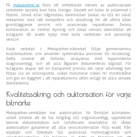
På
mekopartner.se
finns ett omfattande nätverk av auktoriserade
verkstäder spridda över hela Sverige. Oavsett om bilen är inlämnad i
Malmö, Umeå eller någonstans däremellan länkas du till en lokal
mekaniker med rätt kompetens och utrustning för att utföra både
grundläggande service och avancerade reparationer. Denna
kombination av central styrning och lokal närvaro säkerställer att
bilägaren får snabb hjälp med korta väntetider och personlig
service.
Varje verkstad i Mekopartner-nätverket följer gemensamma
kvalitetsrutiner och använder systematiska processer för felsökning.
Detta innebär att felkoder analyseras med toppmoderna
diagnosverktyg, och att alla åtgärder dokumenteras digitalt. För
bilägaren skapar det en transparent process där varje arbetssteg kan
följas via en onlineportal, vilket minimerar risken för missförstånd
och ger en trygghet i att reparationerna utförs enligt de allra senaste
standarderna.
Kvalitetssäkring och auktorisation för varje
bilmärke
Mekopartner-verkstäder har auktorisation för flertalet bilmärken,
vilket innebär att de har tillgång till originalverktyg, uppdaterad
teknisk dokumentation och certifierade reservdelar. En sådan
auktorisation garanterar att alla serviceintervaller följs exakt, från
oljebyte och filterbyte till avancerad motordiagnostik och