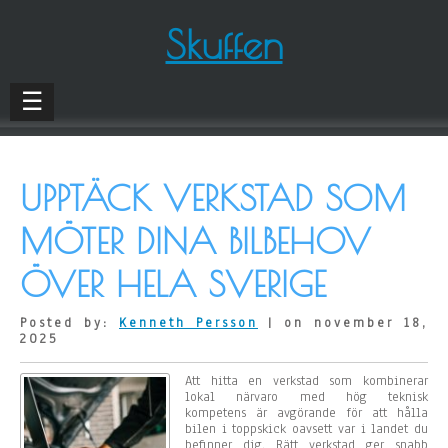
Skuffen
☰
UPPTÄCK VERKSTAD SOM
MÖTER DINA BILBEHOV
ÖVER HELA SVERIGE
Posted by:
Kenneth Persson
| on november 18,
2025
Att hitta en verkstad som kombinerar
lokal närvaro med hög teknisk
kompetens är avgörande för att hålla
bilen i toppskick oavsett var i landet du
befinner dig. Rätt verkstad ger snabb