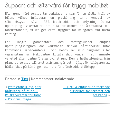
Support och eftervård för trygg mobilitet
Efter genomförd service tar verkstaden ansvar för en slutkontroll av
bilen, vilket inkluderar en provkörning samt kontroll av
säkerhetssystem såsom ABS, krockkuddar och belysning. Denna
uppföljning säkerställer att alla funktioner är återställda till
fabriksstandard, vilket ger extra trygghet för bilägaren vid nästa
körning.
För längre garantitider och företagskunder erbjuds
uppföljningsprogram där verkstaden skickar påminnelser inför
kommande serviceintervall. Vid behov av akut bärgning eller
vägassistans kan Mekopartner koppla ihop kunden med närmaste
verkstad eller partnerföretag dygnet runt. Denna helhetslösning, från
planerad service till akut assistans, gör det möjligt för bilägaren att
hålla fokus på körningen utan oro för oförutsedda driftstopp.
Posted in
Tips
|
Kommentarer inaktiverade
f
ö
«
Professionell hjälp för
Hur MECA erbjuder heltäckande
r
plåtskador på bilen –
bilservice för säkerhet och
U
Bilskadecenter förklarar
prestanda
»
p
« Previous Image
p
t
ä
c