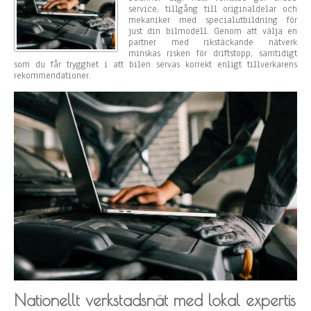
service, tillgång till originaldelar och
mekaniker med specialutbildning för
just din bilmodell. Genom att välja en
partner med rikstäckande nätverk
minskas risken för driftstopp, samtidigt
som du får trygghet i att bilen servas korrekt enligt tillverkarens
rekommendationer.
Nationellt verkstadsnät med lokal expertis