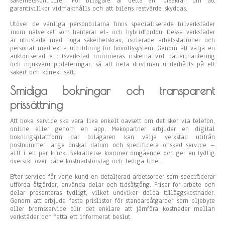
säkerhetskontroller. För bilägare är detta en försäkran om att
garantivillkor vidmakthålls och att bilens restvärde skyddas.
Utöver de vanliga personbilarna finns specialiserade bilverkstäder
inom nätverket som hanterar el- och hybridfordon. Dessa verkstäder
är utrustade med höga säkerhetskrav, isolerade arbetsstationer och
personal med extra utbildning för hövoltssystem. Genom att välja en
auktoriserad elbilsverkstad minimeras riskerna vid batterihantering
och mjukvaruuppdateringar, så att hela drivlinan underhålls på ett
säkert och korrekt sätt.
Smidiga bokningar och transparent
prissättning
Att boka service ska vara lika enkelt oavsett om det sker via telefon,
online eller genom en app. Mekopartner erbjuder en digital
bokningsplattform där bilägaren kan välja verkstad utifrån
postnummer, ange önskat datum och specificera önskad service –
allt i ett par klick. Bekräftelse kommer omgående och ger en tydlig
översikt över både kostnadsförslag och lediga tider.
Efter service får varje kund en detaljerad arbetsorder som specificerar
utförda åtgärder, använda delar och tidsåtgång. Priser för arbete och
delar presenteras tydligt, vilket undviker dolda tilläggskostnader.
Genom att erbjuda fasta prislistor för standardåtgärder som oljebyte
eller bromsservice blir det enklare att jämföra kostnader mellan
verkstäder och fatta ett informerat beslut.