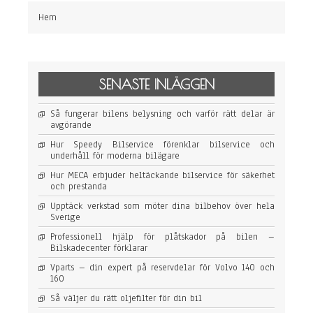
k
v
Hem
e
r
k
s
t
a
SENASTE INLÄGGEN
d
s
Så fungerar bilens belysning och varför rätt delar är
o
avgörande
m
m
Hur Speedy Bilservice förenklar bilservice och
ö
underhåll för moderna bilägare
t
e
Hur MECA erbjuder heltäckande bilservice för säkerhet
r
och prestanda
d
i
Upptäck verkstad som möter dina bilbehov över hela
n
Sverige
a
Professionell hjälp för plåtskador på bilen –
b
Bilskadecenter förklarar
i
l
Vparts – din expert på reservdelar för Volvo 140 och
b
160
e
h
Så väljer du rätt oljefilter för din bil
o